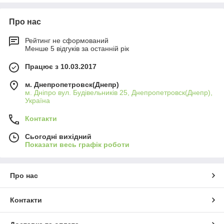
Споживачам доступні стаціонарні і пересувні
конструкції, які в залежності від способу обробки
Про нас
металу бувають:
Рейтинг не сформований
пресові (оснащені пуансоном і матрицею);
Менше 5 відгуків за останній рік
поворотні з гибочної балкою;
Працює з 10.03.2017
валкові.
залежно від використовуваного приводу виділяють
м. Днепропетровск(Днепр)
м. Дніпро вул. Будівельників 25, Днепропетровск(Днепр),
наступні вигинальні верстати:
Україна
гідравлічні;
Контакти
пневматичні;
електромеханічні;
Сьогодні вихідний
Показати весь графік роботи
механічні;
ручні.
Листозгини широко застосовуються у всіх напрямках
Про нас
промисловості: приладобудуванні, машинобудуванні для
виготовлення коробок, циліндрів, замкненого профілів і
Контакти
незамкнутого типу.
Листозгинальний прес: принцип роботи