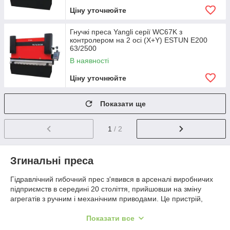
Ціну уточнюйте
Гнучкі преса Yangli серії WC67K з
контролером на 2 осі (X+Y) ESTUN E200
63/2500
В наявності
Ціну уточнюйте
Показати ще
1
/ 2
Згинальні преса
Гідравлічний гибочний прес з'явився в арсеналі виробничих
підприємств в середині 20 століття, прийшовши на зміну
агрегатів з ручним і механічним приводами. Це пристрій,
який дозволяє обробляти металеву заготовку методом
холодної деформації, з метою отримання деталей з
Показати все
заданими геометричними формами.