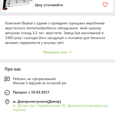
Ціну уточнюйте
Компанія Baykal є одним з провідних турецьких виробників
верстатного металообробного обладнання, який щороку
випускає понад 3,5 тис. верстатів. Завод був заснований в
1950 році і сьогодні його продукція є основою для багатьох
великих підприємств у всьому світі.
Одним з основних напрямків діяльності виробника є
Показати все
виготовлення листозгинальних пресів з ЧПУ зусиллям від 40
до 6000 тонн.
Призначення обладнання
Про нас
Листозгини призначені для холодної деформації листового
Рейтинг не сформований
металу з метою отримання виробів, які використовуються
Менше 5 відгуків за останній рік
при виготовленні обладнання побутового та промислового
призначення, корпусів транспортних засобів,
Працює з 10.03.2017
електротехнічних виробів.
м. Днепропетровск(Днепр)
Згинальні преси Baykal: основні
м. Дніпро вул. Будівельників 25, Днепропетровск(Днепр),
характеристики
Україна