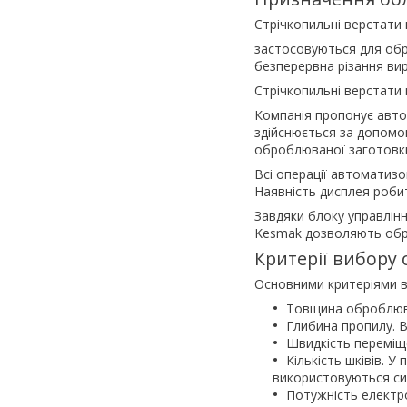
Стрічкопильні верстати
застосовуються для обр
безперервна різання вир
Стрічкопильні верстати
Компанія пропонує авт
здійснюється за допомо
оброблюваної заготовк
Всі операції автоматизо
Наявність дисплея робит
Завдяки блоку управлін
Kesmak дозволяють обр
Критерії вибору 
Основними критеріями в
Товщина оброблюва
Глибина пропилу. В
Швидкість переміщ
Кількість шківів. У
використовуються сис
Потужність електр