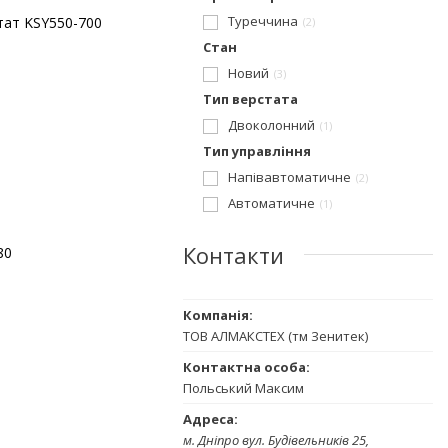
Туреччина
тат KSY550-700
2
Стан
Новий
3
Тип верстата
Двоколонний
1
Тип управління
Напівавтоматичне
2
Автоматичне
1
Контакти
80
ТОВ АЛМАКСТЕХ (тм Зенитек)
Польський Максим
м. Дніпро вул. Будівельників 25,