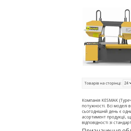
Компанія KESMAK (Туречч
потужності. Всі моделі 
сьогоднішній день є од
асортимент продукції, 
відповідності зі станда
Призначення об