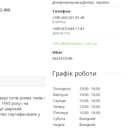
Днепропетровск(Днепр), Україна
G-400
+380 (63) 261-55-46
Вайбер
+380 (67) 644-17-81
Директор
office@almaxtech.com.ua
0632615546
Графік роботи
Понеділок
10:00
18:00
Вівторок
10:00
18:00
рстатів різних типів і
Середа
10:00
18:00
1995 року і на
Четвер
10:00
18:00
нує широкий
Пʼятниця
10:00
18:00
тво сертифіковане у
Субота
Вихідний
Неділя
Вихідний