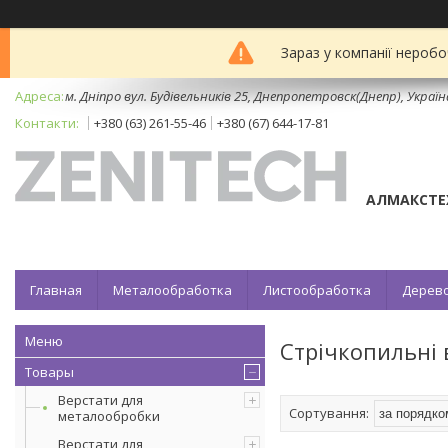
Зараз у компанії неробо
м. Дніпро вул. Будівельників 25, Днепропетровск(Днепр), Україн
+380 (63) 261-55-46
+380 (67) 644-17-81
АЛМАКСТЕ
Главная
Металообработка
Листообработка
Дерев
Стрічкопильні 
Товары
Верстати для
металообробки
Верстати для