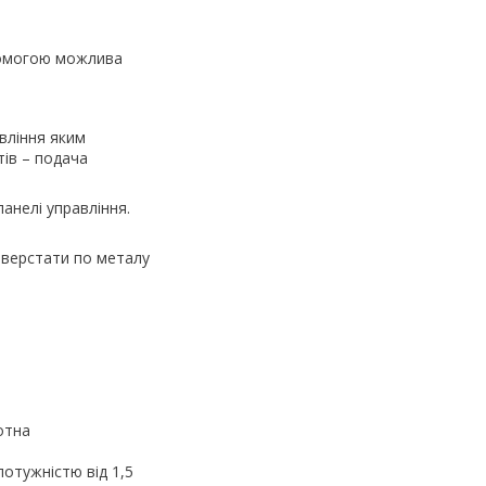
опомогою можлива
вління яким
ів – подача
анелі управління.
 верстати по металу
отна
отужністю від 1,5