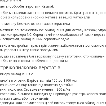
 металообробні верстати Kesmak
обки металевих заготовок великих розмірів. Крім цього з їх д
обів з кольорових і чорних металів та інших матеріалів.
 по металу Kesmak: основні характеристики
оматичне ленточнопильное обладнання для металу Kesmak, упра
гою контролера NC. Серед технічних особливостей таких верстат
и лещатами, обладнаними сервоприводом.
вані, а настройка параметрів різання здійснюється з допомогою п
ь управління інтуїтивно зрозумілим.
ня, що забезпечує багаторазову подачу заготовки, стрічкопильні
обляти заготовки необмеженої довжини.
стрічкопилкових верстатів
ибору обладнання є:
ної заготовки. Варіюється від 150 до 1100 мм
изначається відстанню від полотна до стійки.
ення полотна. Середнє значення – 800 м/хв
 переважній більшості випадків для приводу в рух стрічкового пол
теми з двох або трьох шківів.
одвигуна. Для промислових цілей використовується обладнання п