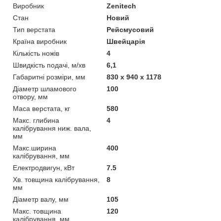
Виробник
Zenitech
Стан
Новий
Тип верстата
Рейсмусовий
Країна виробник
Швейцарія
Кількість ножів
4
Швидкість подачі, м/хв
6,1
Габаритні розміри, мм
830 x 940 x 1178
Діаметр шламового
100
отвору, мм
Маса верстата, кг
580
Макс. глибина
4
калібрування ниж. вала,
мм
Макс.ширина
400
калібрування, мм
Електродвигун, кВт
7.5
Хв. товщина калібрування,
8
мм
Діаметр валу, мм
105
Макс. товщина
120
калібрування, мм