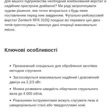
Для вашого підприємства необхідний комбінований верстат із
надійним пристроєм довбання? Ми раді запропонувати
чудове рішення, яке точно впорається з будь-яким
поставленим перед ним завданням. Фугально-рейсмусовий
верстат Zenitech RFK 310Q поєднує всі переваги цих двох
типів пристосувань і виконує дані операції максимально
якісно.
Ключові особливості
Призначений спеціально для оброблення заготівок
методом стругання.
Застосовується максимально надійний і довговічний
двигун на 2,2/3 кВт.
Можна розвивати швидкість обертання струального
вала до 4 000 об/хв.
Різальними інструментами можуть слугувати леза зі
швидкорізальної сталі або твердосплавні ножі.