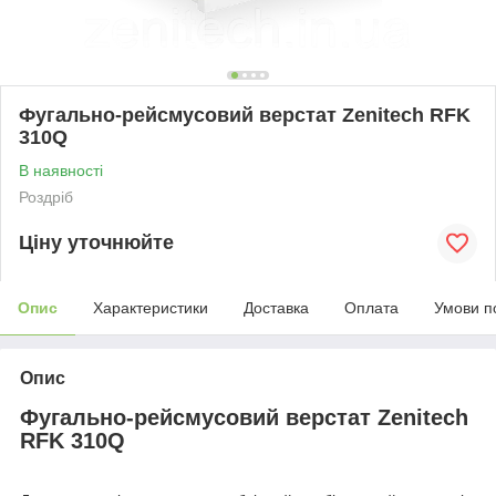
Фугально-рейсмусовий верстат Zenitech RFK
310Q
В наявності
Роздріб
Ціну уточнюйте
Опис
Характеристики
Доставка
Оплата
Умови п
Опис
Фугально-рейсмусовий верстат Zenitech
RFK 310Q