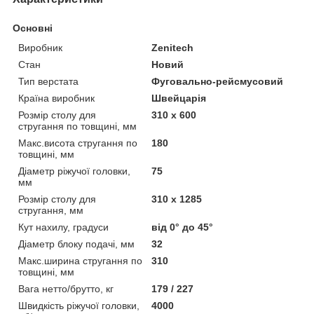
Основні
Виробник
Zenitech
Стан
Новий
Тип верстата
Фуговально-рейсмусовий
Країна виробник
Швейцарія
Розмір столу для
310 x 600
стругання по товщині, мм
Макс.висота стругання по
180
товщині, мм
Діаметр ріжучої головки,
75
мм
Розмір столу для
310 x 1285
стругання, мм
Кут нахилу, градуси
від 0° до 45°
Діаметр блоку подачі, мм
32
Макс.ширина стругання по
310
товщині, мм
Вага нетто/брутто, кг
179 / 227
Швидкість ріжучої головки,
4000