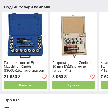
Подібні товари компанії
Патрони цангові Epple
Патрони цангові Zenitech
Комп
Maschinen Gmbh
10 шт (ER25) ключ та
6шт 
(ISO30)15шт,ключ,патрон
патрон МТ2
МТ2
21 630
8 060
7 6
₴
₴
Купити
Купити
Про нас