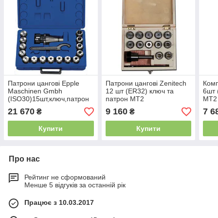
Патрони цангові Epple
Патрони цангові Zenitech
Комп
Maschinen Gmbh
12 шт (ER32) ключ та
6шт 
(ISO30)15шт,ключ,патрон
патрон МТ2
МТ2
21 670
9 160
7 6
₴
₴
Купити
Купити
Про нас
Рейтинг не сформований
Менше 5 відгуків за останній рік
Працює з 10.03.2017